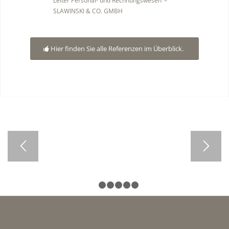
Leiter Personal- und Rechnungswesen
–
SLAWINSKI & CO. GMBH
Hier finden Sie alle Referenzen im Überblick.
1
2
3
4
5
6